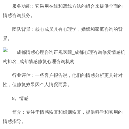
服务功能：它采用在线和离线方法的组合来提供全面的
情感咨询服务。
团队背景：核心成员具有心理学，婚姻和家庭咨询的背
景。
行业评估：一些客户报告说，他们的情感分析更具针对
性，但修复效果因个人情况而异。
8。情感
简介：专注于情感恢复和婚姻恢复，提供科学和实用的
情感指导。