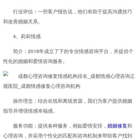
行业评估：一些客户报告说，他们有助于提高沟通技巧
和改善婚姻关系。
4。莉莉情感
简介：2018年成立了下的专业情感咨询平台，并提供个
性化的婚姻和爱情咨询服务。
操作理念：结合在线和离线资源，我们为客户提供婚姻
指导并增强情感幸福感。
服务功能：提供各种服务，例如爱情安排，
婚姻修复
和
心理咨询，并采用个性化的匹配和咨询机制来帮助客户找到