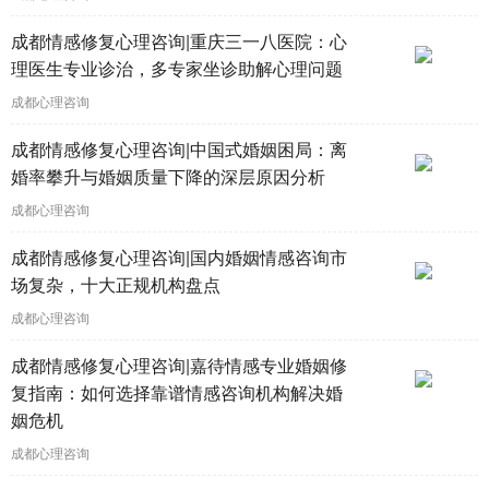
成都情感修复心理咨询|重庆三一八医院：心
理医生专业诊治，多专家坐诊助解心理问题
成都心理咨询
成都情感修复心理咨询|中国式婚姻困局：离
婚率攀升与婚姻质量下降的深层原因分析
成都心理咨询
成都情感修复心理咨询|国内婚姻情感咨询市
场复杂，十大正规机构盘点
成都心理咨询
成都情感修复心理咨询|嘉待情感专业婚姻修
复指南：如何选择靠谱情感咨询机构解决婚
姻危机
成都心理咨询