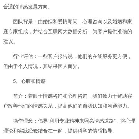
合适的情感发展方向。
团队背景：由婚姻和爱情顾问，心理咨询以及婚姻和家
庭专家组成，并结合互联网大数据分析，为客户提供准确的
建议。
行业评估：一些客户报告说，他们的在线服务更方便，
但由于个人情况，其结果因人而异。
5。心脏和情感
简介：着眼于情感咨询和心理咨询，我们致力于帮助客
户改善他们的情感关系，提高他们的自我认知和沟通能力。
操作理念：倡导“利用专业精神来照亮情感道路”，将心理
理论和实践经验结合在一起，提供科学的情感指导。