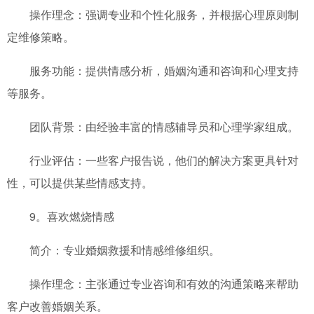
操作理念：强调专业和个性化服务，并根据心理原则制
定维修策略。
服务功能：提供情感分析，婚姻沟通和咨询和心理支持
等服务。
团队背景：由经验丰富的情感辅导员和心理学家组成。
行业评估：一些客户报告说，他们的解决方案更具针对
性，可以提供某些情感支持。
9。喜欢燃烧情感
简介：专业婚姻救援和情感维修组织。
操作理念：主张通过专业咨询和有效的沟通策略来帮助
客户改善婚姻关系。